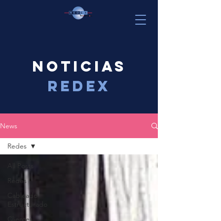
noticias
redex
News
Redes
All Posts
Redes
Cableado
Estructurado
Clientes