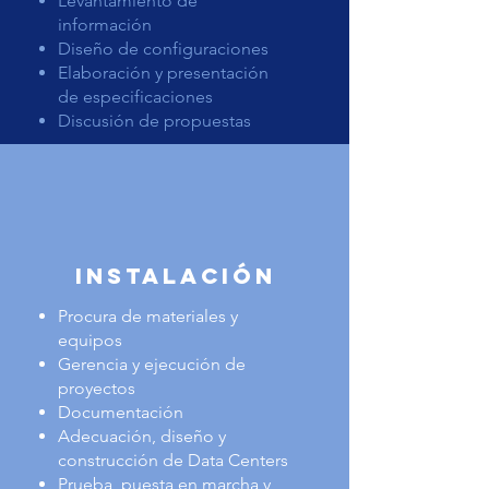
Levantamiento de
información
Diseño de configuraciones
Elaboración y presentación
de especificaciones
Discusión de propuestas
INSTALACIÓN
Procura de materiales y
equipos
Gerencia y ejecución de
proyectos
Documentación
Adecuación, diseño y
construcción de Data Centers
Prueba, puesta en marcha y