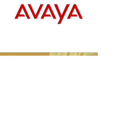
ENLACES
INALAMBRICOS
Enlaces inalámbricos Punto-
Multipunto, Punto a - Punto y redes
LAN inalámbricas para
Corporaciones, ISP´s y PYMES