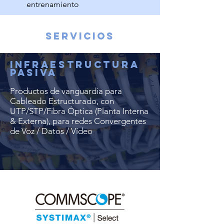
entrenamiento
SERVICIOS
INFRAESTRUCTURA
PASIVA
Productos de vanguardia para
Cableado Estructurado, con
UTP/STP/Fibra Óptica (Planta Interna
& Externa), para redes Convergentes
de Voz / Datos / Vídeo