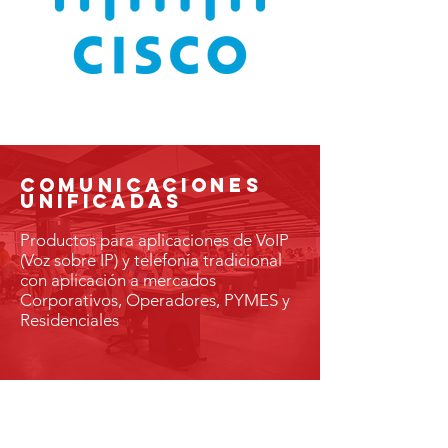
COMUNICACIONES
UNIFICADAS
Productos para aplicaciones de VoIP
(Voz sobre IP) y telefonía tradicional
con aplicación a mercados
Corporativos, Operadores, PYMES y
Residenciales