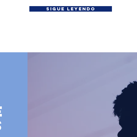
Sigue leyendo
e
s