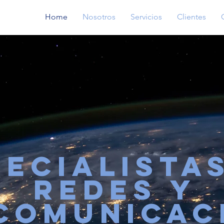
Home
Nosotros
Servicios
Clientes
PECIALISTA
REDES Y
COMUNICAC