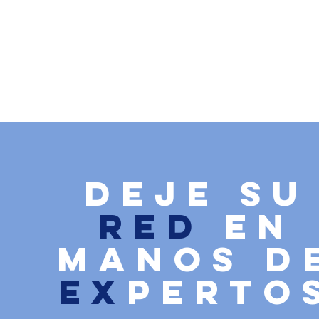
Deje su
RED
en
manos d
EX
perto