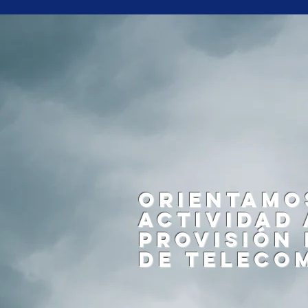
orientamo
actividad 
provisión
de teleco