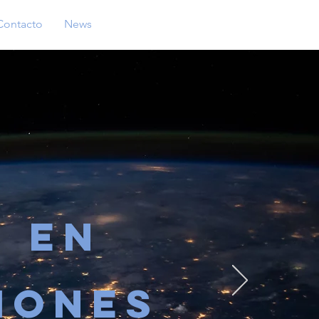
Contacto
News
S EN
IONES