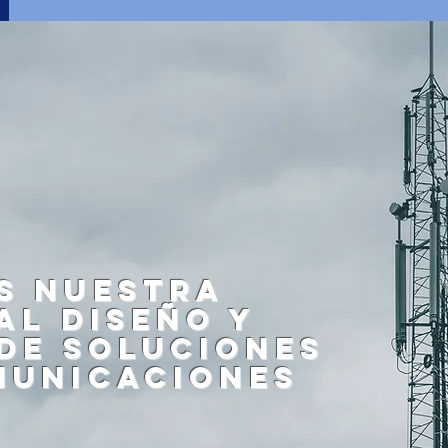
s nuestra
al diseño y
 de soluciones
municaciones